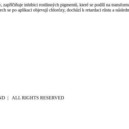
 zapříčiňuje inhibici rostlinných pigmentů, které se podílí na trans­for
ech se po aplikaci objevují chlorózy, dochází k retardaci růstu a násle
AND | ALL RIGHTS RESERVED