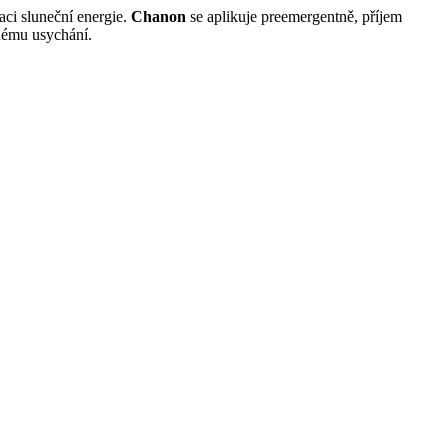
maci sluneční energie.
Chanon
se aplikuje preemergentně, příjem
dnému usychání.