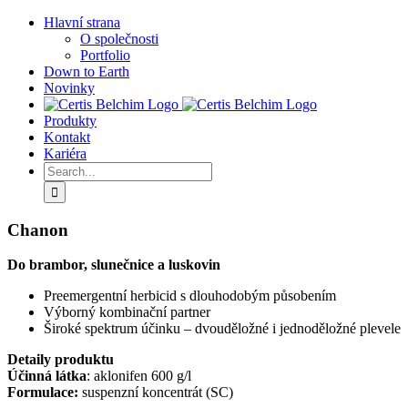
Skip
Hlavní strana
to
O společnosti
content
Portfolio
Down to Earth
Novinky
Produkty
Kontakt
Kariéra
Search
for:
Chanon
Do brambor, slunečnice a luskovin
Preemergentní herbicid s dlouhodobým působením
Výborný kombinační partner
Široké spektrum účinku – dvouděložné i jednoděložné plevele
Detaily produktu
Účinná látka
: aklonifen 600 g/l
Formulace:
suspenzní koncentrát (SC)