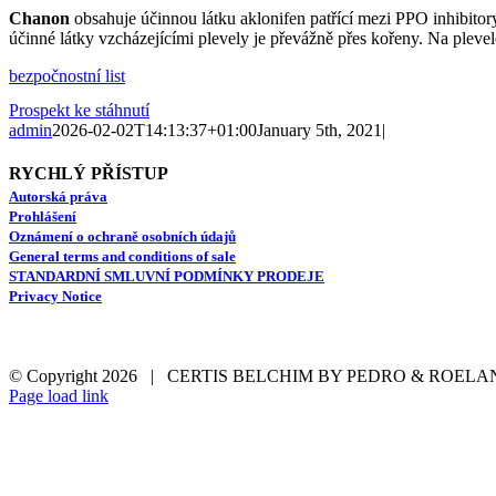
Chanon
obsahuje účinnou látku aklonifen patřící mezi PPO inhibitory,
účinné látky vzcháze­jícími plevely je převážně přes kořeny. Na plevel
bezpočnostní list
Prospekt ke stáhnutí
admin
2026-02-02T14:13:37+01:00
January 5th, 2021
|
RYCHLÝ PŘÍSTUP
Autorská práva
Prohlášení
Oznámení o ochraně osobních údajů
General terms and conditions of sale
STANDARDNÍ SMLUVNÍ PODMÍNKY PRODEJE
Privacy Notice
© Copyright
2026 | CERTIS BELCHIM BY PEDRO & ROEL
LinkedIn
YouTube
Email
Page load link
Go
to
Top